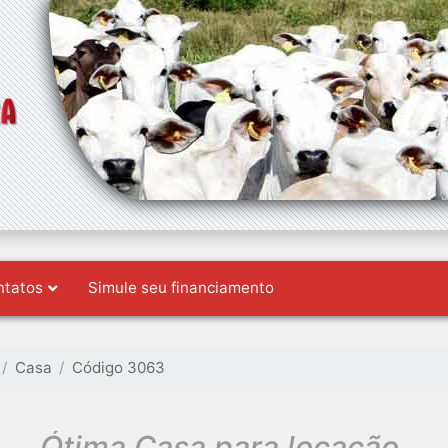
ntatos
Simule seu financiamento
Casa
Código 3063
Ótima Casa para locação.