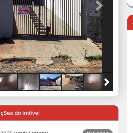
Next
ações do imóvel
vagas