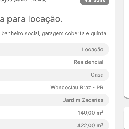
(sendo 1 coberta)
Ref.
3063
a para locação.
 banheiro social, garagem coberta e quintal.
Locação
Residencial
Casa
Wenceslau Braz - PR
Jardim Zacarias
140,00 m²
422,00 m²